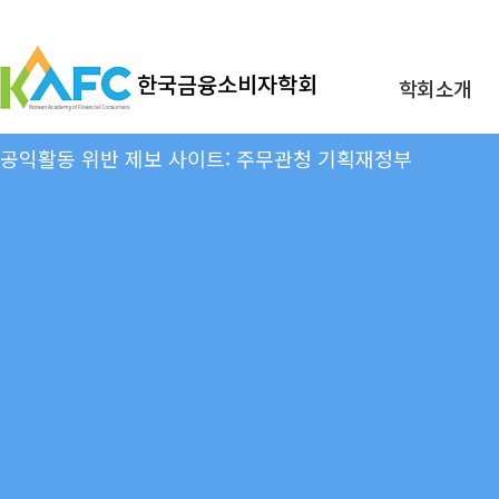
메
컨
인
텐
메
츠
뉴
바
학회소개
바
로
로
가
가
기
공익활동 위반 제보 사이트: 주무관청 기획재정부
기